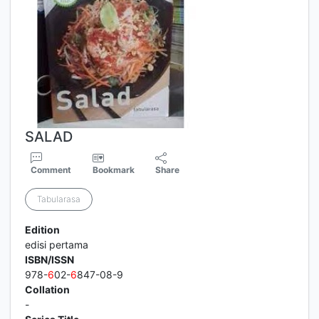
SALAD
Comment
Bookmark
Share
Tabularasa
Edition
edisi pertama
ISBN/ISSN
978-
6
02-
6
847-08-9
Collation
-