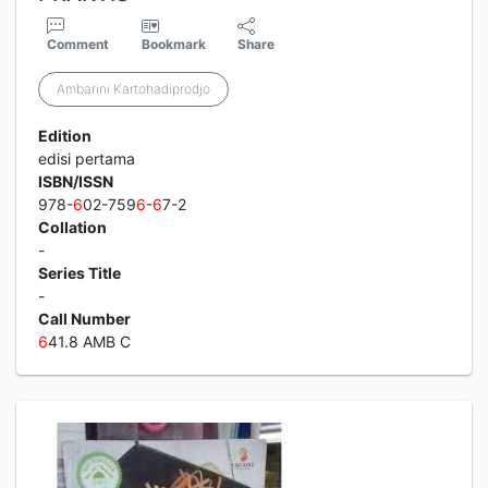
Comment
Bookmark
Share
Ambarini Kartohadiprodjo
Edition
edisi pertama
ISBN/ISSN
978-
6
02-759
6
-
6
7-2
Collation
-
Series Title
-
Call Number
6
41.8 AMB C