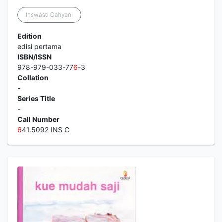
Inswasti Cahyani
Edition
edisi pertama
ISBN/ISSN
978-979-033-77
6
-3
Collation
-
Series Title
-
Call Number
6
41.5092 INS C