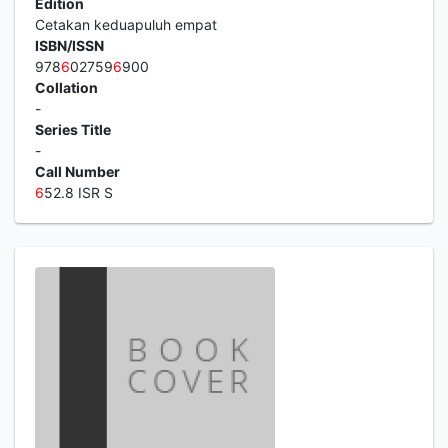
Edition
Cetakan keduapuluh empat
ISBN/ISSN
978
6
02759
6
900
Collation
-
Series Title
-
Call Number
6
52.8 ISR S