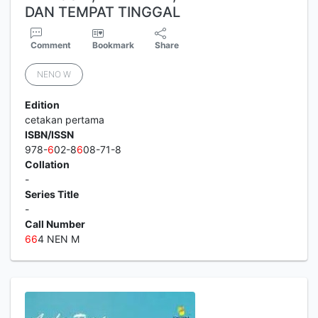
DAN TEMPAT TINGGAL
Comment
Bookmark
Share
NENO W
Edition
cetakan pertama
ISBN/ISSN
978-
6
02-8
6
08-71-8
Collation
-
Series Title
-
Call Number
6
6
4 NEN M