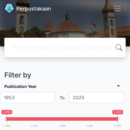
Perpustakaan
Filter by
Publication Year
To
1 953
2 025
1 953
1 971
1 989
2 007
2 025