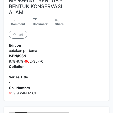
MENGENAL BENTUK -
BENTUK KONSERVASI
ALAM
Comment
Bookmark
Share
Winarti
Edition
cetakan pertama
ISBN/ISSN
978-979-
6
6
2-357-0
Collation
-
Series Title
-
Call Number
6
39.9 WIN M C1