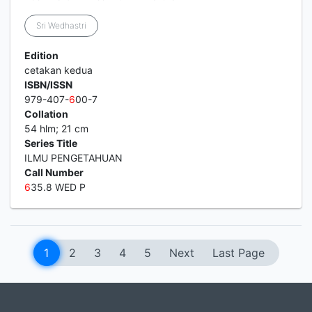
Sri Wedhastri
Edition
cetakan kedua
ISBN/ISSN
979-407-
6
00-7
Collation
54 hlm; 21 cm
Series Title
ILMU PENGETAHUAN
Call Number
6
35.8 WED P
1
2
3
4
5
Next
Last Page