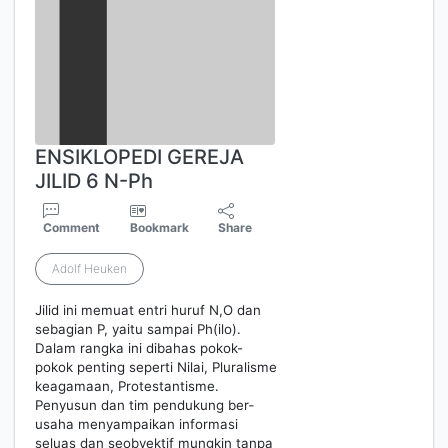
ENSIKLOPEDI GEREJA
JILID 6 N-Ph
Comment
Bookmark
Share
Adolf Heuken
Jilid ini memuat entri huruf N,O dan
sebagian P, yaitu sampai Ph(ilo).
Dalam rangka ini dibahas pokok-
pokok penting seperti Nilai, Pluralisme
keagamaan, Pro­tes­­tan­tisme.
Penyusun dan tim pendukung ber­
usaha menyampaikan informasi
seluas dan seobyektif mungkin tanpa