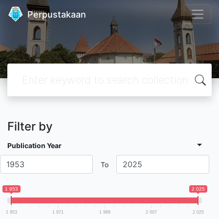
Perpustakaan
Filter by
Publication Year
To
1 953
2 025
1 953
1 971
1 989
2 007
2 025