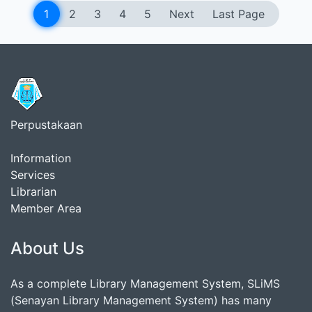
1
2
3
4
5
Next
Last Page
Perpustakaan
Information
Services
Librarian
Member Area
About Us
As a complete Library Management System, SLiMS
(Senayan Library Management System) has many